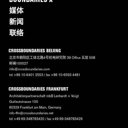
媒体
新闻
联络
CROSSBOUNDARIES BEIJING
北京市朝阳区工体北路4号机电研究院 39 Office 五层 508
邮编100027
info@crossboundaries.com
tel +86 10-6401 2553 / fax +86 10-6593 4481
CROSSBOUNDARIES FRANKFURT
Architektenpartnerschaft mbB Lenhardt + Voigt
Gutleutstrasse 100
60329 Frankfurt am Main, Germany
info-ffm@crossboundaries.net
tel +49 69-348783420 / fax +49 69-348783429