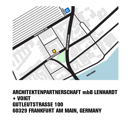
ARCHITEKTENPARTNERSCHAFT mbB LENHARDT
+ VOIGT
GUTLEUTSTRASSE 100
60329 FRANKFURT AM MAIN, GERMANY