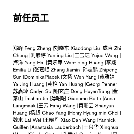
前任员工
郑峰 Feng Zheng |刘晓东 Xiaodong Liu |成直 Zhi
Cheng |刘彦婷 Yanting Liu |王玉珏 Yujue Wang |
海洋 Yang Hai |黄婉萍 Wan- ping Huang |李翔
Emilia Li |张嘉岷 Zhang Jiamin |孙志鹏 Zhipeng
Sun |DominikaPlacek |文扬 Wen Yang |黄雅婧
Ya Jing Huang |黄艳 Yan Huang |Georg Penner |
苏嘉玲 Carlyn So |铜玄庄 Dong HuyenTrang |金
泰山 Taishan Jin |薄昭昭 Giacomo Butte |Anna
Langmaak |王芳 Fang Wang |黄珊芸 Shanyun
Huang |杨超 Chao Yang |Henry Hyung min Choi |
魏来 Lai Wei |王晓丹 Xiao Dan Wang |Yannick
Guillén |Anastasia Lauberbach |王兴华 Xinghua