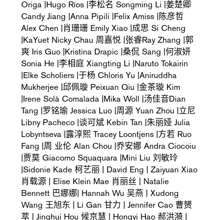
Origa |Hugo Ríos |李松名 Songming Li |姜楚卿
Candy Jiang |Anna Pipili |Felix Amiss |陈彦哲
Alex Chen |肖珊珊 Emily Xiao |成思 Si Cheng
|KaYuet Nicky Chau 周嘉悦 |张睿Ray Zhang |郭
爽 Iris Guo |Kristina Drapic |桑侃 Sang |何淑妍
Sonia He |李相庭 Xiangting Li |Naruto Tokairin
|Elke Scholiers |于杨 Chloris Yu |Aniruddha
Mukherjee |邱佩璇 Peixuan Qiu |金茶璇 Kim
|Irene Solà Comalada |Mika Woll |汤佳音Dian
Tang |罗铭瑜 Jessica Luo |周源 Yuan Zhou |立尼
Libny Pacheco |谈可斌 Kebin Tan |朱丽娅 Julia
Lobyntseva |露淳熙 Tracey Loontjens |方若 Ruo
Fang |周 业伦 Alan Chou |乔安娜 Andra Ciocoiu
|贾莫 Giacomo Squaquara |Mini Liu 刘敏玲
|Sidonie Kade 柯艺丽 | David Eng | Zaiyuan Xiao
肖载源 | Elise Klein Mae 肖丽丝 | Natalie
Bennett 巴娜娜| Hannah Wu 吴燕 | Xudong
Wang 王旭东 | Li Gan 甘力 | Jennifer Cao 曹赟
萃 | Jinghui Hou 候京慧 | Hongyi Hao 郝洪漪 |