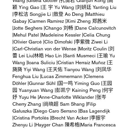
Wang |Gisela Göttler |孔倩君 Qianjun Kong |高
颖 Ying Gao |王 宇 Yu Wang |刘妍廷 Yanting Liu
|李松洁 Songjie Li |敖登 Ao Deng |Matthieu
Gabay |Carmen Ramírez |Ximi Zheng 郑茜米
|Jotte Seghers |Chango 刘畅 |Dane Calcunovitch
|Mehul Patel |Madeleine Kessler |Celia Chung
|Olivier Garcé |Clio Dimofski |李紫微 Ziwei Li
|Carl-Christian von der Wense |Moritz Coulin |刘
蕾 Lei Liu|林皓 Hao Lin |Santi Musmeci |王瑜 Yu
Wang |Ioana Suliciu |Cristian Herraiz Muñoz |王
旖旖 Yiyi Wang |王天佑 Tianyou Wang |刘凤华
Fenghua Liu |Lucas Zimmermann |Clemens
Döhler |Gunnar Sühl |国一鸣 Yiming Guo |王园
园 Yuanyuan Wang |彭凯宁 Kaining Peng |何宇
妤 Yuyu He |Anne-Charlotte Wiklander |张岑
Cherry Zhang |尚晓超 Sam Shang |Filip
Gałuszka |Diego Caro Serrano |Bas Lagendijk
|Cristina Portolés |Brecht Van Acker |李振宇
Zhenyu Li |Hayger Chan 陳希格|Maria Francesca