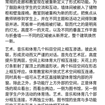
常规的走廊和教室现在被重新定义了形式和功能。为
了鼓励来往学生的交流和互动，墙体间被嵌入了储物
柜和壁龛座椅。教室则被重构为新的形式，把焦点从
教师转移到学生上，并在不同主题和活动之间得到兼
容并进。死板单一的格局被打破，取而代之的是明亮
的灯光，高度不一的天花，以及不同的垂直工作平面
与折叠墙——不同的区域被从新界定，整个建筑焕然
一新。
艺术、音乐和体育几个科目空间上相互渗透，彼此关
联，形成灵动而又严谨的对话。首先在艺术区，高度
提升至两层，空间上和体育大厅相互连接；天花上的
灯条影射了屋顶上的跑道形状，两个科目空间在形态
上相互呼应。体育教室和开放式艺术空间相互连通，
同时具有一组可从艺术区直接眺望体育馆内部的开
窗。除此之外，多功能厅上方外部的空间，正是体育
场的观众看台；而看台两边，一侧为图书馆，另一侧
是学生户外活动的体育场。艺术、音乐和体育几个部
分相互连接，不再独立分割。图书馆的坐席与多功能