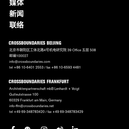
媒体
新闻
联络
CROSSBOUNDARIES BEIJING
北京市朝阳区工体北路4号机电研究院 39 Office 五层 508
邮编100027
info@crossboundaries.com
tel +86 10-6401 2553 / fax +86 10-6593 4481
CROSSBOUNDARIES FRANKFURT
Architektenpartnerschaft mbB Lenhardt + Voigt
Gutleutstrasse 100
60329 Frankfurt am Main, Germany
info-ffm@crossboundaries.net
tel +49 69-348783420 / fax +49 69-348783429