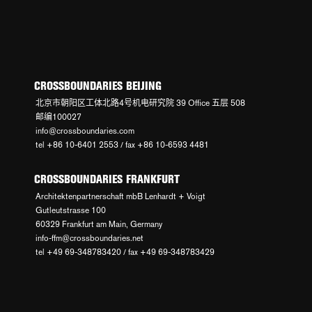
CROSSBOUNDARIES BEIJING
北京市朝阳区工体北路4号机电研究院 39 Office 五层 508
邮编100027
info@crossboundaries.com
tel +86 10-6401 2553 / fax +86 10-6593 4481
CROSSBOUNDARIES FRANKFURT
Architektenpartnerschaft mbB Lenhardt + Voigt
Gutleutstrasse 100
60329 Frankfurt am Main, Germany
info-ffm@crossboundaries.net
tel +49 69-348783420 / fax +49 69-348783429