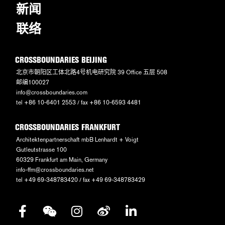
新闻
联络
CROSSBOUNDARIES BEIJING
北京市朝阳区工体北路4号机电研究院 39 Office 五层 508
邮编100027
info@crossboundaries.com
tel +86 10-6401 2553 / fax +86 10-6593 4481
CROSSBOUNDARIES FRANKFURT
Architektenpartnerschaft mbB Lenhardt + Voigt
Gutleutstrasse 100
60329 Frankfurt am Main, Germany
info-ffm@crossboundaries.net
tel +49 69-348783420 / fax +49 69-348783429