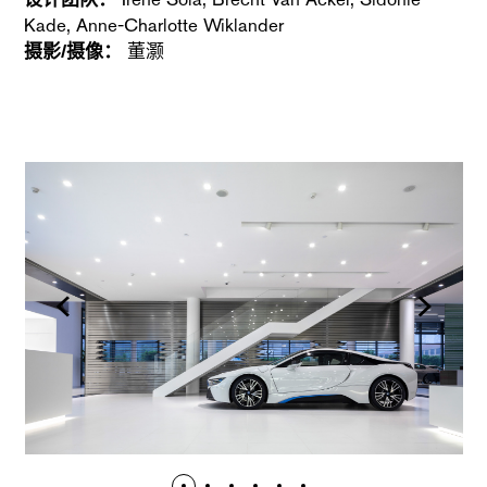
Kade, Anne-Charlotte Wiklander
摄影/摄像：
董灏