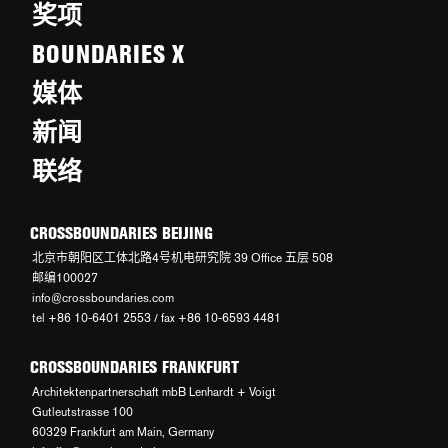
奖项
BOUNDARIES X
媒体
新闻
联络
CROSSBOUNDARIES BEIJING
北京市朝阳区工体北路4号机电研究院 39 Office 五层 508
邮编100027
info@crossboundaries.com
tel +86 10-6401 2553 / fax +86 10-6593 4481
CROSSBOUNDARIES FRANKFURT
Architektenpartnerschaft mbB Lenhardt + Voigt
Gutleutstrasse 100
60329 Frankfurt am Main, Germany