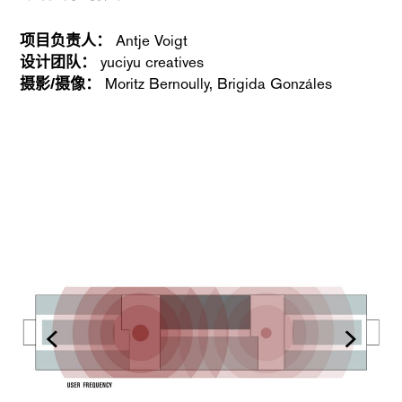
项目负责人：
Antje Voigt
设计团队：
yuciyu creatives
摄影/摄像：
Moritz Bernoully, Brigida Gonzáles