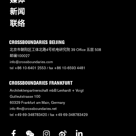
新闻
联络
CROSSBOUNDARIES BEIJING
北京市朝阳区工体北路4号机电研究院 39 Office 五层 508
邮编100027
info@crossboundaries.com
tel +86 10-6401 2553 / fax +86 10-6593 4481
CROSSBOUNDARIES FRANKFURT
Architektenpartnerschaft mbB Lenhardt + Voigt
Gutleutstrasse 100
60329 Frankfurt am Main, Germany
info-ffm@crossboundaries.net
tel +49 69-348783420 / fax +49 69-348783429