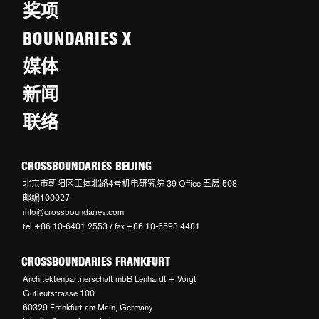
奖项
BOUNDARIES X
媒体
新闻
联络
CROSSBOUNDARIES BEIJING
北京市朝阳区工体北路4号机电研究院 39 Office 五层 508
邮编100027
info@crossboundaries.com
tel +86 10-6401 2553 / fax +86 10-6593 4481
CROSSBOUNDARIES FRANKFURT
Architektenpartnerschaft mbB Lenhardt + Voigt
Gutleutstrasse 100
60329 Frankfurt am Main, Germany