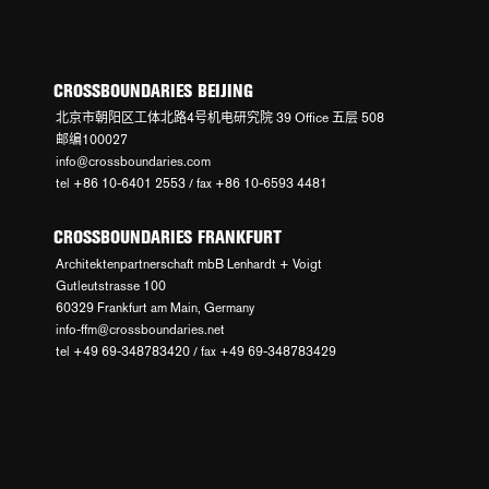
CROSSBOUNDARIES BEIJING
北京市朝阳区工体北路4号机电研究院 39 Office 五层 508
邮编100027
info@crossboundaries.com
tel +86 10-6401 2553 / fax +86 10-6593 4481
CROSSBOUNDARIES FRANKFURT
Architektenpartnerschaft mbB Lenhardt + Voigt
Gutleutstrasse 100
60329 Frankfurt am Main, Germany
info-ffm@crossboundaries.net
tel +49 69-348783420 / fax +49 69-348783429