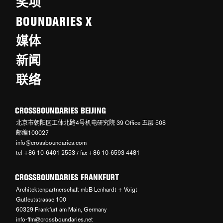
奖项
BOUNDARIES X
媒体
新闻
联络
CROSSBOUNDARIES BEIJING
北京市朝阳区工体北路4号机电研究院 39 Office 五层 508
邮编100027
info@crossboundaries.com
tel +86 10-6401 2553 / fax +86 10-6593 4481
CROSSBOUNDARIES FRANKFURT
Architektenpartnerschaft mbB Lenhardt + Voigt
Gutleutstrasse 100
60329 Frankfurt am Main, Germany
info-ffm@crossboundaries.net