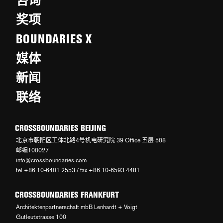
咨询
奖项
BOUNDARIES X
媒体
新闻
联络
CROSSBOUNDARIES BEIJING
北京市朝阳区工体北路4号机电研究院 39 Office 五层 508
邮编100027
info@crossboundaries.com
tel +86 10-6401 2553 / fax +86 10-6593 4481
CROSSBOUNDARIES FRANKFURT
Architektenpartnerschaft mbB Lenhardt + Voigt
Gutleutstrasse 100