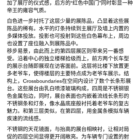
加了展厅的仪式感，后方的“红色中国门”同时彰显一种
帝王的雍容气质。
白色进一步衬托了这层少量的展陈品，凸显着这些展
陈品的稀有。水平的灯条持续到主展厅及墙上内置的
多媒体投放。投影也可投射到这些白色幕布上，周边
也设置了座位融入到展陈品中。
移步易景，由此而上的第四层展区则带来另一番感
受。沿着中心的独立楼梯拾级而上，前方两个长车型
的展示台随即展现在访客面前。这层将比楼下放置更
多老爷车，使得楼层的主要特点成为老爷车展示。结
构上，Crossboundaries在空间内设计了数个长条形展
台。这些展台由乳白喷漆玻璃构成，四周是不锈钢银
色金属包边，同时，展台表面也内嵌着流线长条形的
不锈钢条和灯条，像水晶底座般衬托着老爷车的复古
魅力。和第三层类似，在第四层，用金属条模拟车辆
疾速的流线感。
不锈钢的天花镜面，与抬高的展台相映衬，让相对局
促的四层空间显得更开阔敞亮。为车辆专门设置的射