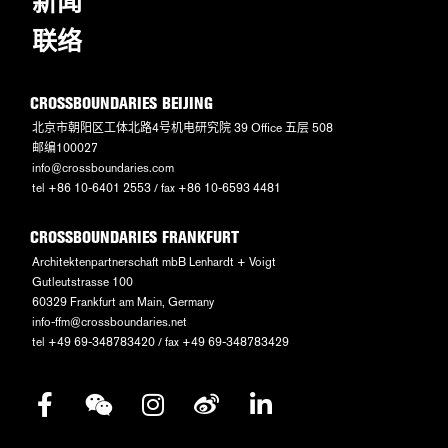
新闻
联络
CROSSBOUNDARIES BEIJING
北京市朝阳区工体北路4号机电研究院 39 Office 五层 508
邮编100027
info@crossboundaries.com
tel +86 10-6401 2553 / fax +86 10-6593 4481
CROSSBOUNDARIES FRANKFURT
Architektenpartnerschaft mbB Lenhardt + Voigt
Gutleutstrasse 100
60329 Frankfurt am Main, Germany
info-ffm@crossboundaries.net
tel +49 69-348783420 / fax +49 69-348783429