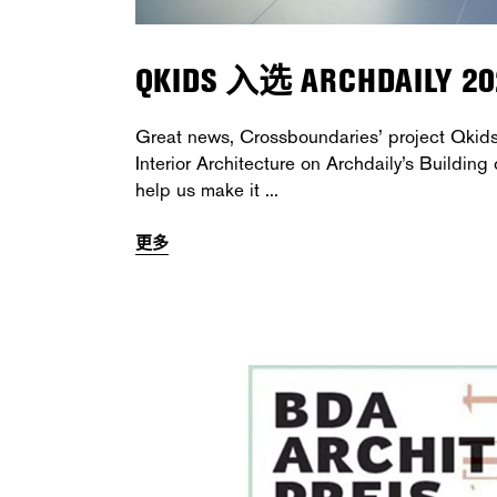
QKIDS 入选 ARCHDAIL
Great news, Crossboundaries’ project Qkids 
Interior Architecture on Archdaily’s Building
help us make it
更多