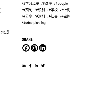
#学习风貌
#讲座
#people
坛
#预制
#识别
#学校
#上海
#分享
#深圳
#社会
#空间
#urbanplanning
日常成
SHARE