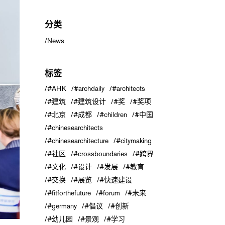
分类
News
标签
#AHK
#archdaily
#architects
#建筑
#建筑设计
#奖
#奖项
#北京
#成都
#children
#中国
#chinesearchitects
#chinesearchitecture
#citymaking
#社区
#crossboundaries
#跨界
#文化
#设计
#发展
#教育
#交换
#展览
#快速建设
#fitforthefuture
#forum
#未来
#germany
#倡议
#创新
#幼儿园
#景观
#学习