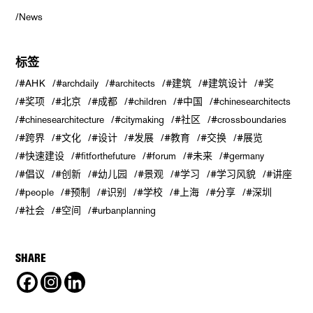
News
标签
#AHK
#archdaily
#architects
#建筑
#建筑设计
#奖
#奖项
#北京
#成都
#children
#中国
#chinesearchitects
#chinesearchitecture
#citymaking
#社区
#crossboundaries
#跨界
#文化
#设计
#发展
#教育
#交换
#展览
#快速建设
#fitforthefuture
#forum
#未来
#germany
#倡议
#创新
#幼儿园
#景观
#学习
#学习风貌
#讲座
#people
#预制
#识别
#学校
#上海
#分享
#深圳
#社会
#空间
#urbanplanning
SHARE