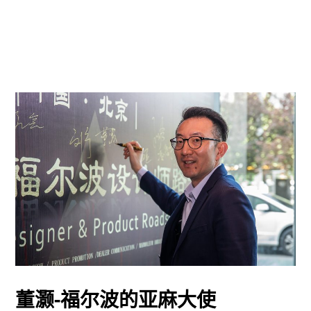
董灏-福尔波的亚麻大使