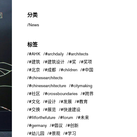
分类
News
标签
#AHK
#archdaily
#architects
#建筑
#建筑设计
#奖
#奖项
#北京
#成都
#children
#中国
#chinesearchitects
#chinesearchitecture
#citymaking
#社区
#crossboundaries
#跨界
#文化
#设计
#发展
#教育
#交换
#展览
#快速建设
#fitforthefuture
#forum
#未来
#germany
#倡议
#创新
#幼儿园
#景观
#学习