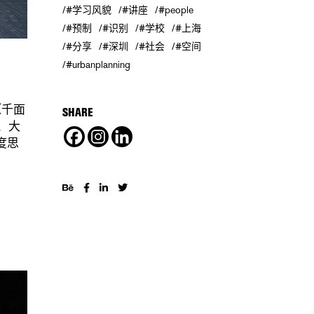
#学习风貌
#讲座
#people
#预制
#识别
#学校
#上海
#分享
#深圳
#社会
#空间
#urbanplanning
的《千面
SHARE
）、大
维度思