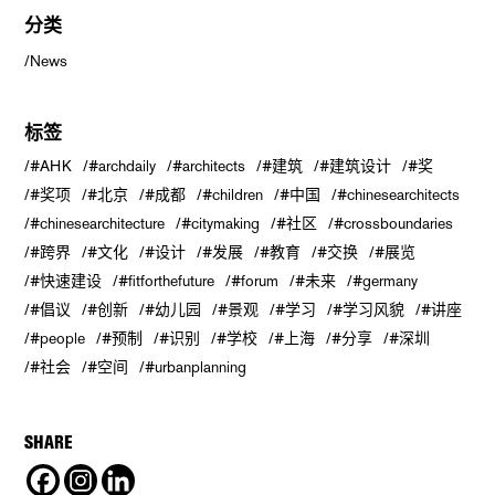
分类
News
标签
#AHK
#archdaily
#architects
#建筑
#建筑设计
#奖
#奖项
#北京
#成都
#children
#中国
#chinesearchitects
#chinesearchitecture
#citymaking
#社区
#crossboundaries
#跨界
#文化
#设计
#发展
#教育
#交换
#展览
#快速建设
#fitforthefuture
#forum
#未来
#germany
#倡议
#创新
#幼儿园
#景观
#学习
#学习风貌
#讲座
#people
#预制
#识别
#学校
#上海
#分享
#深圳
#社会
#空间
#urbanplanning
SHARE