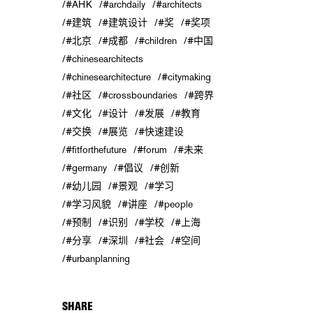
#AHK
#archdaily
#architects
#建筑
#建筑设计
#奖
#奖项
#北京
#成都
#children
#中国
#chinesearchitects
#chinesearchitecture
#citymaking
#社区
#crossboundaries
#跨界
#文化
#设计
#发展
#教育
#交换
#展览
#快速建设
#fitforthefuture
#forum
#未来
#germany
#倡议
#创新
#幼儿园
#景观
#学习
#学习风貌
#讲座
#people
#预制
#识别
#学校
#上海
#分享
#深圳
#社会
#空间
#urbanplanning
SHARE