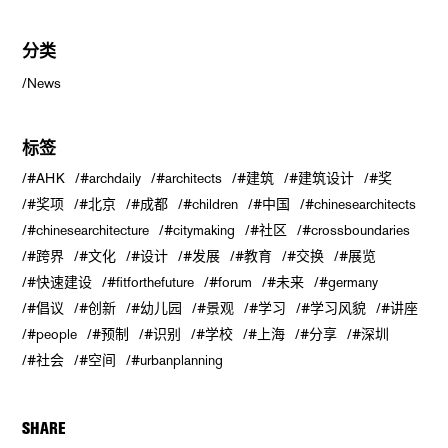
分类
News
标签
#AHK
#archdaily
#architects
#建筑
#建筑设计
#奖
#奖项
#北京
#成都
#children
#中国
#chinesearchitects
#chinesearchitecture
#citymaking
#社区
#crossboundaries
#跨界
#文化
#设计
#发展
#教育
#交换
#展览
#快速建设
#fitforthefuture
#forum
#未来
#germany
#倡议
#创新
#幼儿园
#景观
#学习
#学习风貌
#讲座
#people
#预制
#识别
#学校
#上海
#分享
#深圳
#社会
#空间
#urbanplanning
SHARE