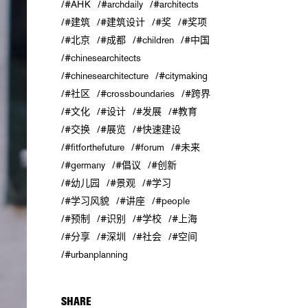
#AHK
#archdaily
#architects
#建筑
#建筑设计
#奖
#奖项
#北京
#成都
#children
#中国
#chinesearchitects
#chinesearchitecture
#citymaking
#社区
#crossboundaries
#跨界
#文化
#设计
#发展
#教育
#交换
#展览
#快速建设
#fitforthefuture
#forum
#未来
#germany
#倡议
#创新
#幼儿园
#景观
#学习
#学习风貌
#讲座
#people
#预制
#识别
#学校
#上海
#分享
#深圳
#社会
#空间
#urbanplanning
SHARE