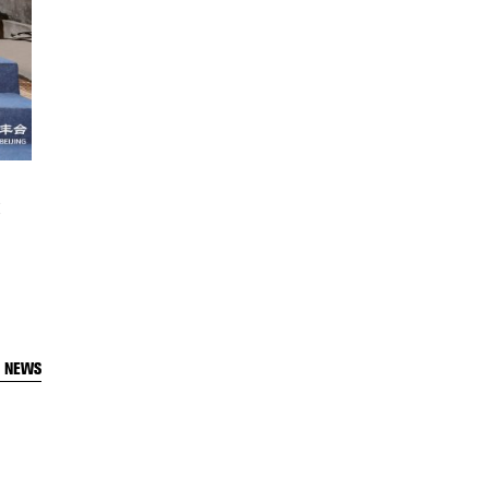
设
T NEWS